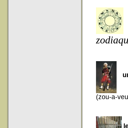
zodiaq
un
(zou-a-veu
l