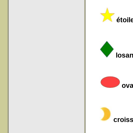
étoil
losa
ova
crois