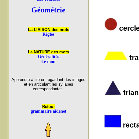
Géométrie
cercl
La LIAISON des mots
Règles
La NATURE des mots
tr
Généralités
Le nom
Apprendre à lire en regardant des images
et en articulant les syllabes
correspondantes.
tria
Retour
'grammaire aidenet'
recta