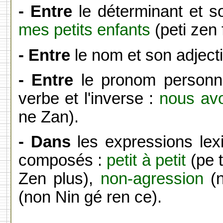
- Entre
le déterminant et 
mes petits enfants
(peti zen 
- Entre
le nom et son adjecti
- Entre
le pronom personne
verbe et l'inverse :
nous av
ne Zan).
- Dans
les expressions lex
composés :
petit à petit
(pe t
Zen plus),
non-agression
(n
(non Nin gé ren ce).