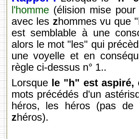
l'homme
(élision mise pou
avec les
z
hommes vu que "h"
est semblable à une conso
alors le mot "les" qui pré
une voyelle et en conséque
règle ci-dessus n° 1..
Lorsque
le "h" est aspiré,
o
mots précédés d'un astérisque
héros, les héros (pas de 
z
héros).