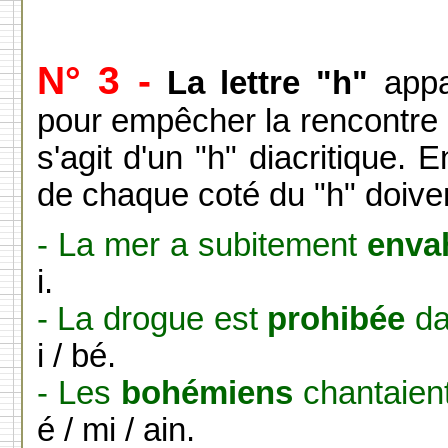
N° 3 -
La lettre "h"
appar
pour empêcher la rencontre d
s'agit d'un "h" diacritique.
de chaque coté du "h" doive
- La mer a subitement
enva
i.
- La drogue est
prohibée
da
i / bé.
- Les
bohémiens
chantaient
é / mi / ain.