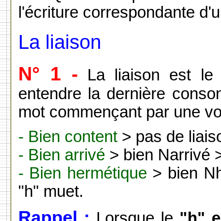
l'écriture correspondante d'
La liaison
N° 1 -
La liaison est le
entendre la dernière conso
mot commençant par une voy
- Bien content
> pas de liai
- Bien arrivé
> bien Narrivé >
- Bien hermétique
> bien Nh
"h" muet.
Rappel :
Lorsque le
"h" e