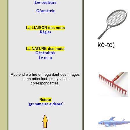
Les couleurs
Géométrie
La LIAISON des mots
Règles
kè-te)
La NATURE des mots
Généralités
Le nom
Apprendre à lire en regardant des images
et en articulant les syllabes
correspondantes.
Retour
'grammaire aidenet'