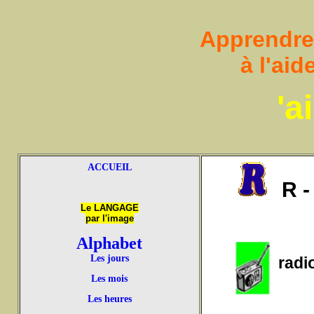
Apprendre à
à l'ai
'a
ACCUEIL
R - 
Le LANGAGE
par l'image
Alphabet
Les jours
radi
Les mois
Les heures