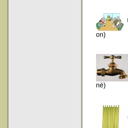
on)
né)