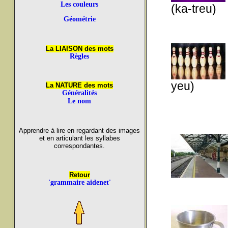
Les couleurs
(ka-treu)
Géométrie
La LIAISON des mots
Règles
yeu)
La NATURE des mots
Généralités
Le nom
Apprendre à lire en regardant des images
et en articulant les syllabes
correspondantes.
Retour
'grammaire aidenet'