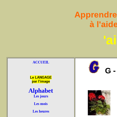
Apprendre à
à l'ai
'a
ACCUEIL
G -
Le LANGAGE
par l'image
Alphabet
Les jours
u
Les mois
Les heures