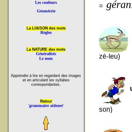
géra
Les couleurs
=
Géométrie
La LIAISON des mots
Règles
La NATURE des mots
Généralités
zè-leu)
Le nom
Apprendre à lire en regardant des images
et en articulant les syllabes
correspondantes.
Retour
'grammaire aidenet'
son)