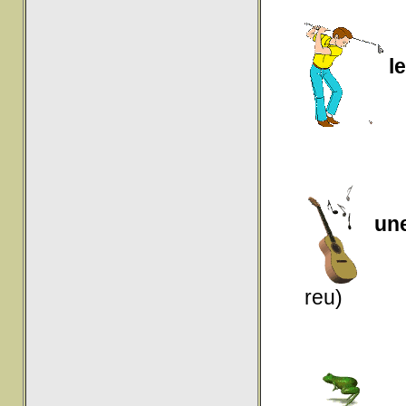
le
une
reu)