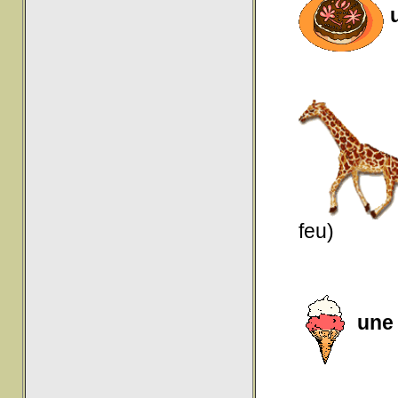
u
feu)
une