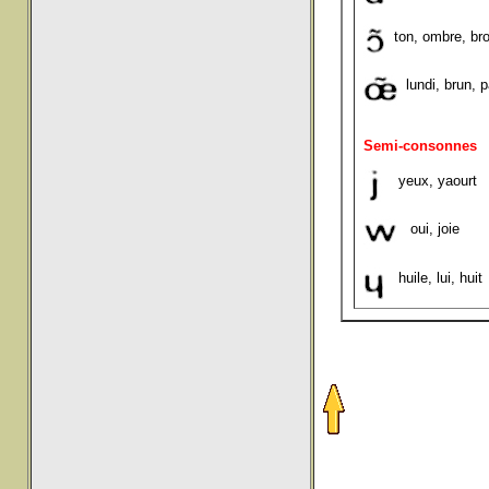
ton, ombre, br
lundi, brun, 
Semi-consonnes
yeux, yaourt
oui, joie
huile, lui, huit