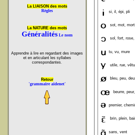
La LIAISON des mots
Règles
si, il, épi, pli
sot, mot, mort
La NATURE des mots
Généralités
Le nom
sol, fort, rose,
tu, vu, mure
Apprendre à lire en regardant des images
et en articulant les syllabes
correspondantes.
utile, rue, vêtu
bleu, peu, deu
Retour
'grammaire aidenet'
beurre, peur
premier, chemi
brin, plein, bai
sans, vent