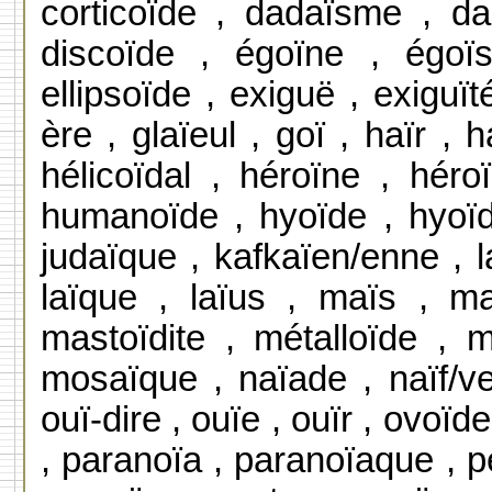
corticoïde , dadaïsme , dal
discoïde , égoïne , égoïs
ellipsoïde , exiguë , exiguït
ère , glaïeul , goï , haïr , 
hélicoïdal , héroïne , hér
humanoïde , hyoïde , hyoïdie
judaïque , kafkaïen/enne , laï
laïque , laïus , maïs , m
mastoïdite , métalloïde ,
mosaïque , naïade , naïf/ve
ouï-dire , ouïe , ouïr , ovoï
, paranoïa , paranoïaque , pe