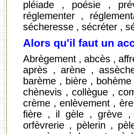
pléiade , poésie , prév
réglementer , réglementa
sécheresse , sécréter , sé
Alors qu'il faut un ac
Abrègement , abcès , affr
après , arène , assèch
barème , bière , bohème ,
chènevis , collègue , co
crème , enlèvement , ère ,
fière , il gèle , grève ,
orfèvrerie , pèlerin , pè