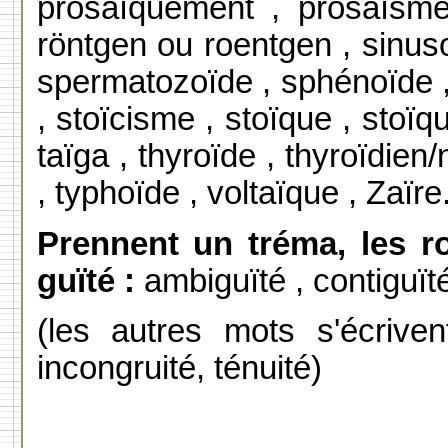
prosaïquement , prosaïsme
röntgen ou roentgen , sinusoï
spermatozoïde , sphénoïde , 
, stoïcisme , stoïque , stoïq
taïga , thyroïde , thyroïdien/n
, typhoïde , voltaïque , Zaïre
Prennent un tréma, les r
guïté :
ambiguïté , contiguïté
(les autres mots s'écriven
incongruité, ténuité)