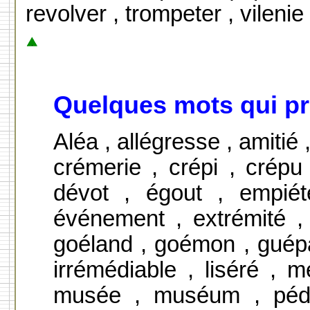
revolver , trompeter , vilenie 
Quelques mots qui pr
Aléa , allégresse , amitié ,
crémerie , crépi , crépu 
dévot , égout , empiét
événement , extrémité , f
goéland , goémon , guépard
irrémédiable , liséré ,
musée , muséum , pédiatr