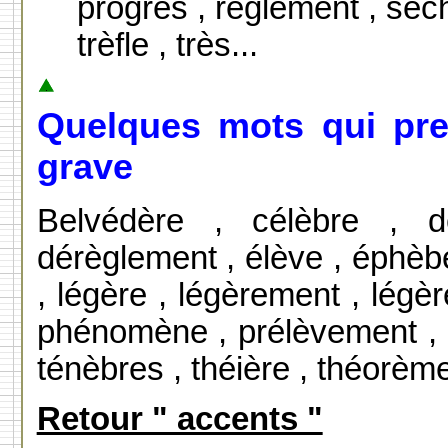
progrès , règlement , sèc
trèfle , très...
Quelques mots qui pre
grave
Belvédère , célèbre , 
dérèglement , élève , éphèb
, légère , légèrement , légè
phénomène , prélèvement , 
ténèbres , théière , théorème
Retour " accents "