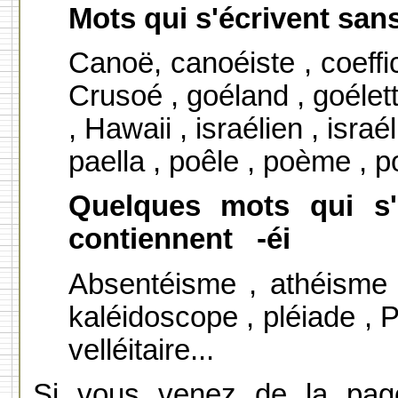
Mots qui s'écrivent sans 
Canoë, canoéiste , coeffic
Crusoé , goéland , goélet
, Hawaii , israélien , israé
paella , poêle , poème , p
Quelques mots qui s'
contiennent -éi
Absentéisme , athéisme 
kaléidoscope , pléiade , P
velléitaire...
Si vous venez de la page