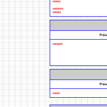
v
iens
v
enons
v
enez
Prés
v
enant
Prés
v
enir