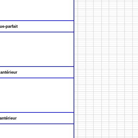
ue-parfait
antérieur
antérieur