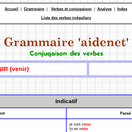
Accueil
|
Grammaire
|
Verbes et conjugaison
|
Analyse
|
Index
Liste des verbes irréguliers
IR (venir)
Indicatif
ent
Passé
je suis v
enu
tu es v
enu