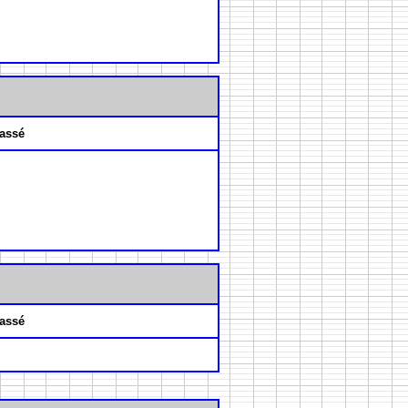
assé
assé