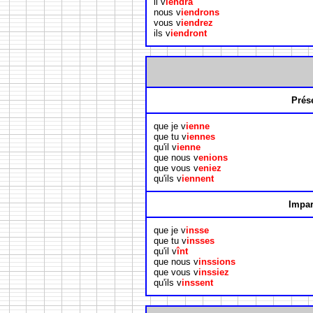
il v
iendra
nous v
iendrons
vous v
iendrez
ils v
iendront
Prés
que je v
ienne
que tu v
iennes
qu'il v
ienne
que nous v
enions
que vous v
eniez
qu'ils v
iennent
Impar
que je v
insse
que tu v
insses
qu'il v
înt
que nous v
inssions
que vous v
inssiez
qu'ils v
inssent