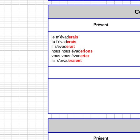
C
Présent
je m'évad
erais
tu t'évad
erais
il s'évad
erait
nous nous évad
erions
vous vous évad
eriez
ils s'évad
eraient
Présent