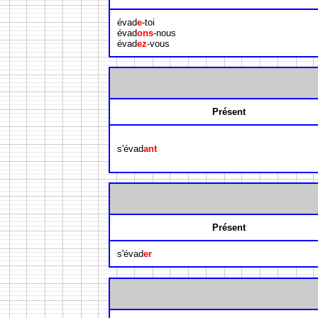
évad
e
-toi
évad
ons
-nous
évad
ez
-vous
Présent
s'évad
ant
Présent
s'évad
er