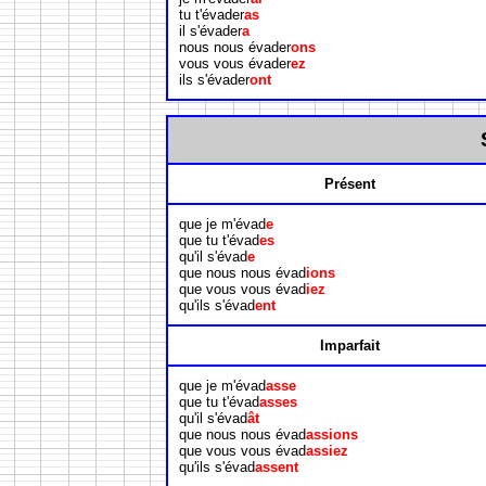
tu t'évader
as
il s'évader
a
nous nous évader
ons
vous vous évader
ez
ils s'évader
ont
Présent
que je m'évad
e
que tu t'évad
es
qu'il s'évad
e
que nous nous évad
ions
que vous vous évad
iez
qu'ils s'évad
ent
Imparfait
que je m'évad
asse
que tu t'évad
asses
qu'il s'évad
ât
que nous nous évad
assions
que vous vous évad
assiez
qu'ils s'évad
assent