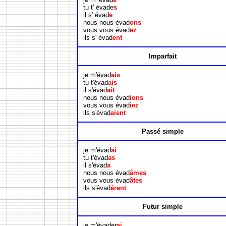
tu t' évade
s
il s' évad
e
nous nous évad
ons
vous vous évad
ez
ils s' évad
ent
Imparfait
je m'évad
ais
tu t'évad
ais
il s'évad
ait
nous nous évad
ions
vous vous évad
iez
ils s'évad
aient
Passé simple
je m'évad
ai
tu t'évad
as
il s'évad
a
nous nous évad
âmes
vous vous évad
âtes
ils s'évad
èrent
Futur simple
je m'évader
ai