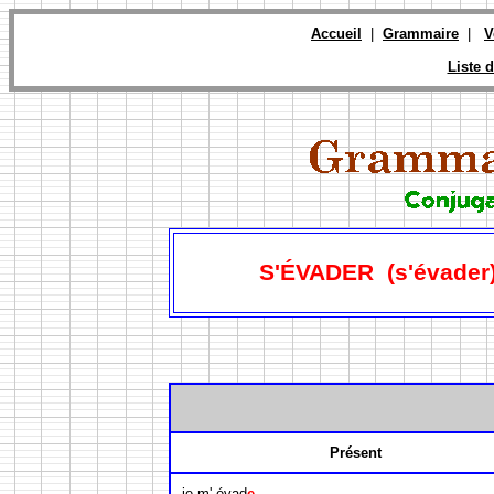
Accueil
|
Grammaire
|
V
Liste d
S'ÉVADER (s'évader
Présent
je m' évad
e