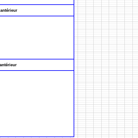
antérieur
antérieur