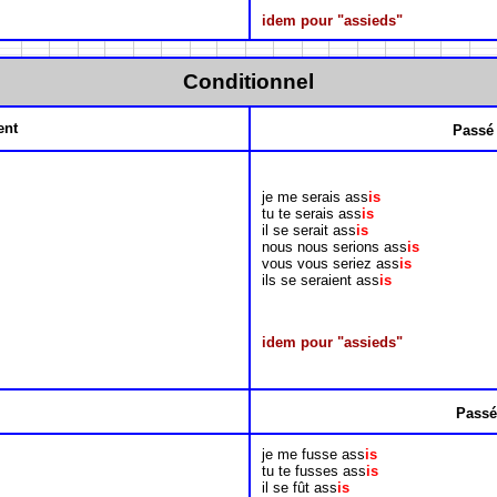
idem pour "assieds"
Conditionnel
ent
Passé
je me serais ass
is
tu te serais ass
is
il se serait ass
is
nous nous serions ass
is
vous vous seriez ass
is
ils se seraient ass
is
idem pour "assieds"
Passé
je me fusse ass
is
tu te fusses ass
is
il se fût ass
is