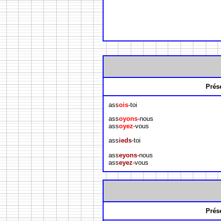
Prés
ass
ois
-toi
ass
oyons
-nous
ass
oyez
-vous
ass
ieds
-toi
ass
eyons
-nous
ass
eyez
-vous
Prés