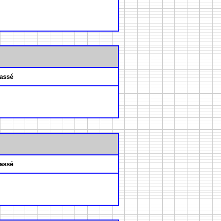
assé
assé