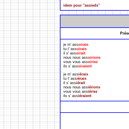
idem pour "assieds"
Prés
je m' ass
oirais
tu t' ass
oirais
il s' ass
oirait
nous nous ass
oirions
vous vous ass
oiriez
ils s' ass
oiraient
je m' ass
iérais
tu t' ass
iérais
il s' ass
iérait
nous nous ass
iérions
vous vous ass
iériez
ils s' ass
iéraient