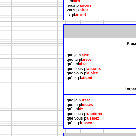
il pl
aira
nous pl
airons
vous pl
airez
ils pl
airont
Prés
que je pl
aise
que tu pl
aises
qu' il pl
aise
que nous pl
aisions
que vous pl
aisiez
qu' ils pl
aisent
Impar
que je pl
usse
que tu pl
usses
qu' il pl
ût
que nous pl
ussions
que vous pl
ussiez
qu' ils pl
ussent