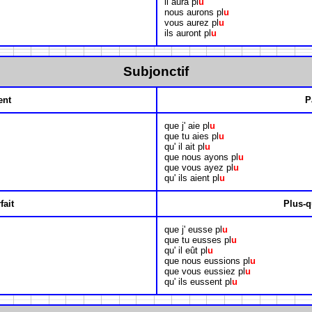
il aura pl
u
nous aurons pl
u
vous aurez pl
u
ils auront pl
u
Subjonctif
ent
P
que j' aie pl
u
que tu aies pl
u
qu' il ait pl
u
que nous ayons pl
u
que vous ayez pl
u
qu' ils aient pl
u
fait
Plus-q
que j' eusse pl
u
que tu eusses pl
u
qu' il eût pl
u
que nous eussions pl
u
que vous eussiez pl
u
qu' ils eussent pl
u