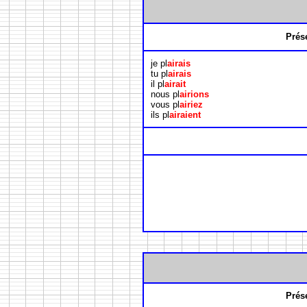
Prés
je pl
airais
tu pl
airais
il pl
airait
nous pl
airions
vous pl
airiez
ils pl
airaient
Prés