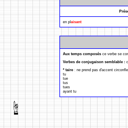
Prés
en pl
aisant
Aux temps composés
ce verbe se con
Verbes de conjugaison semblable :
c
* taire
: ne prend pas d'accent circonflex
tu
tue
tus
tues
ayant tu