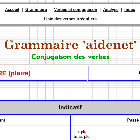
Accueil
|
Grammaire
|
Verbes et conjugaison
|
Analyse
|
Index
Liste des verbes irréguliers
E (plaire)
Indicatif
ent
Passé
j' ai pl
u
tu as pl
u