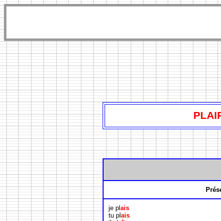
PLAIR
Prés
je pl
ais
tu pl
ais