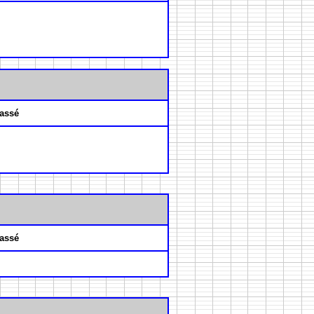
assé
assé