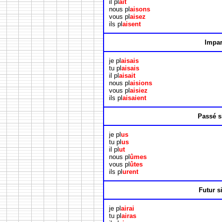
il pl
aît
nous pl
aisons
vous pl
aisez
ils pl
aisent
Impar
je pl
aisais
tu pl
aisais
il pl
aisait
nous pl
aisions
vous pl
aisiez
ils pl
aisaient
Passé s
je pl
us
tu pl
us
il pl
ut
nous pl
ûmes
vous pl
ûtes
ils pl
urent
Futur s
je pl
airai
tu pl
airas