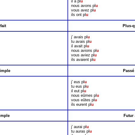
il a pl
u
nous avons pl
u
vous avez pl
u
ils ont pl
u
fait
Plus-q
j' avais pl
u
tu avais pl
u
il avait pl
u
nous avions pl
u
vous aviez pl
u
ils avaient pl
u
imple
Passé 
j' eus pl
u
tu eus pl
u
il eut pl
u
nous eûmes pl
u
vous eûtes pl
u
ils eurent pl
u
imple
Futur 
j' aurai pl
u
tu auras pl
u