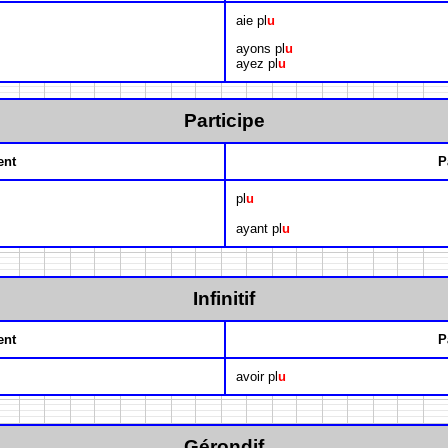
aie pl
u
ayons pl
u
ayez pl
u
Participe
ent
P
pl
u
ayant pl
u
Infinitif
ent
P
avoir pl
u
Gérondif