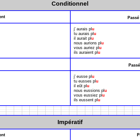
Conditionnel
ent
Passé
j' aurais pl
u
tu aurais pl
u
il aurait pl
u
nous aurions pl
u
vous auriez pl
u
ils auraient pl
u
Passé
j' eusse pl
u
tu eusses pl
u
il eût pl
u
nous eussions pl
u
vous eussiez pl
u
ils eussent pl
u
Impératif
ent
P