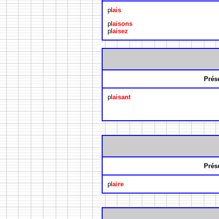
pl
ais
pl
aisons
pl
aisez
Prés
pl
aisant
Prés
pl
aire