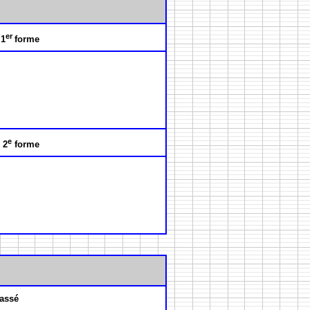
er
 1
forme
e
 2
forme
assé