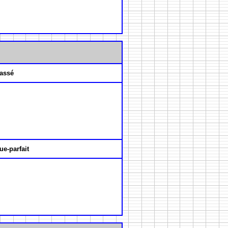
assé
ue-parfait