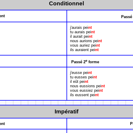
Conditionnel
ent
Passé
j'aurais pei
nt
tu aurais pei
nt
il aurait pei
nt
nous aurions pei
nt
vous auriez pei
nt
ils auraient pei
nt
e
Passé 2
forme
j'eusse pei
nt
tu eusses pei
nt
il eût pei
nt
nous eussions pei
nt
vous eussiez pei
nt
ils eussent pei
nt
Impératif
ent
P