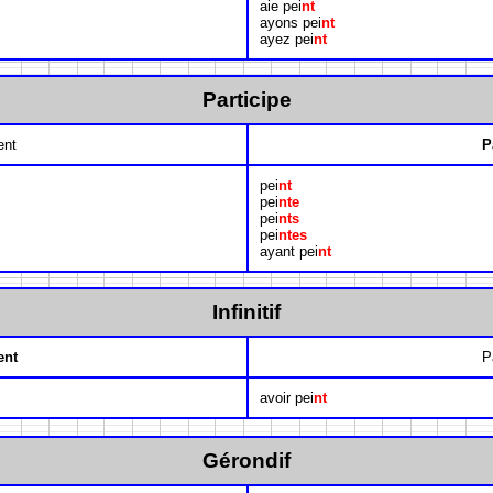
aie pei
nt
ayons pei
nt
ayez pei
nt
Participe
ent
P
pei
nt
pei
nte
pei
nts
pei
ntes
ayant pei
nt
Infinitif
ent
P
avoir pei
nt
Gérondif