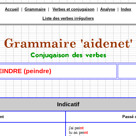
Accueil
|
Grammaire
|
Verbes et conjugaison
|
Analyse
|
Index
Liste des verbes irréguliers
EINDRE (peindre)
Indicatif
nt
Passé 
j'ai pei
nt
tu as pei
nt