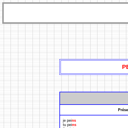
P
Prése
je pei
ns
tu pei
ns