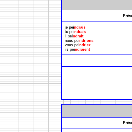
Prés
je pei
ndrais
tu pei
ndrais
il pei
ndrait
nous pei
ndrions
vous pei
ndriez
ils pei
ndraient
Prés