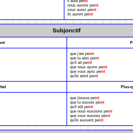
il aura pei
nt
nous aurons pei
nt
vous aurez pei
nt
ils auront pei
nt
Subjonctif
ent
P
que j'aie pei
nt
que tu aies pei
nt
qu'il ait pei
nt
que nous ayons pei
nt
que vous ayez pei
nt
qu'ils aient pei
nt
fait
Plus-q
que j'eusse pei
nt
que tu eusses pei
nt
qu'il eût pei
nt
que nous eussions pei
nt
que vous eussiez pei
nt
qu'ils eussent pei
nt