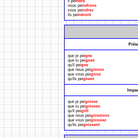
il pei
ndra
nous pei
ndrons
vous pei
ndrez
ils pei
ndront
Prés
que je pei
gne
que tu pei
gnes
qu'il pei
gne
que nous pei
gnions
que vous pei
gniez
qu'ils pei
gnent
Impar
que je pei
gnisse
que tu pei
gnisses
qu'il pei
gnît
que nous pei
gnissions
que vous pei
gnissiez
qu'ils pei
gnissent