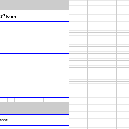
er
 1
forme
assé