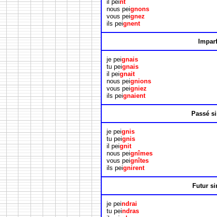
il pei
nt
nous pei
gnons
vous pei
gnez
ils pei
gnent
Imparf
je pei
gnais
tu pei
gnais
il pei
gnait
nous pei
gnions
vous pei
gniez
ils pei
gnaient
Passé s
je pei
gnis
tu pei
gnis
il pei
gnit
nous pei
gnîmes
vous pei
gnîtes
ils pei
gnirent
Futur s
je pei
ndrai
tu pei
ndras