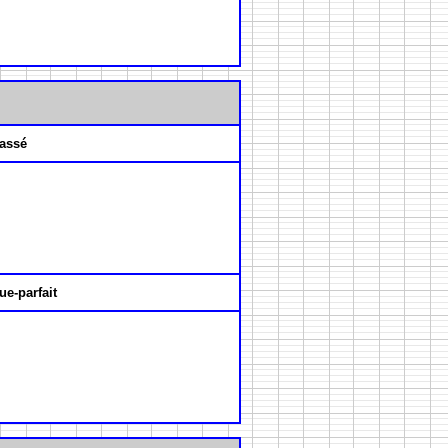
assé
ue-parfait