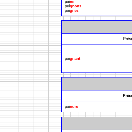
pei
ns
pei
gnons
pei
gnez
Prés
pei
gnant
Prés
pei
ndre