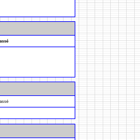
assé
assé