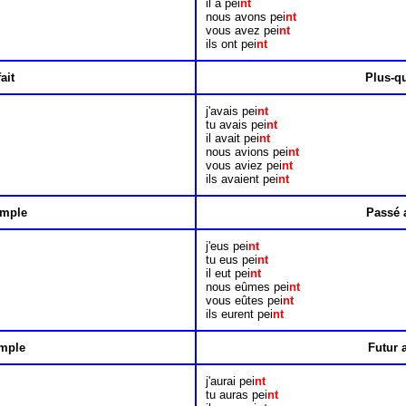
il a pei
nt
nous avons pei
nt
vous avez pei
nt
ils ont pei
nt
ait
Plus-qu
j'avais pei
nt
tu avais pei
nt
il avait pei
nt
nous avions pei
nt
vous aviez pei
nt
ils avaient pei
nt
imple
Passé 
j'eus pei
nt
tu eus pei
nt
il eut pei
nt
nous eûmes pei
nt
vous eûtes pei
nt
ils eurent pei
nt
imple
Futur 
j'aurai pei
nt
tu auras pei
nt