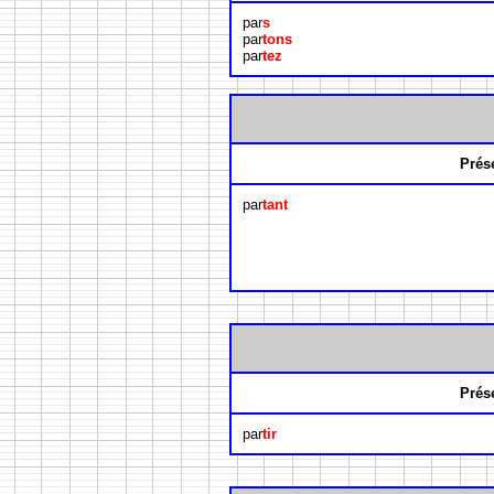
par
s
par
tons
par
tez
Prés
par
tant
Prés
par
tir