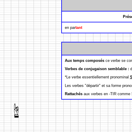
Prés
en par
tant
Aux temps composés
ce verbe se con
Verbes de conjugaison semblable :
dé
*Le verbe essentiellement pronominal
Les verbes "départir" et sa forme prono
Rattachés
aux verbes en -TIR comme