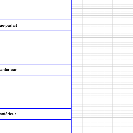
ue-parfait
antérieur
antérieur