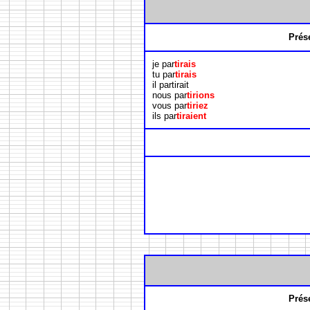
Prés
je par
tirais
tu par
tirais
il partirait
nous par
tirions
vous par
tiriez
ils par
tiraient
Prés