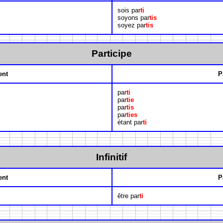
sois par
ti
soyons par
tis
soyez par
tis
Participe
ent
P
par
ti
par
tie
par
tis
par
ties
étant par
ti
Infinitif
ent
P
être par
ti