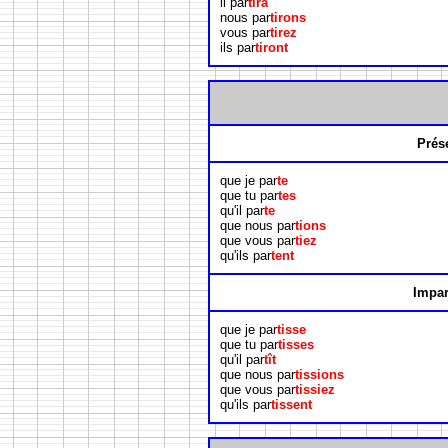
il par
tira
nous par
tirons
vous par
tirez
ils par
tiront
Prés
que je par
te
que tu par
tes
qu'il par
te
que nous par
tions
que vous par
tiez
qu'ils par
tent
Impar
que je par
tisse
que tu par
tisses
qu'il par
tît
que nous par
tissions
que vous par
tissiez
qu'ils par
tissent