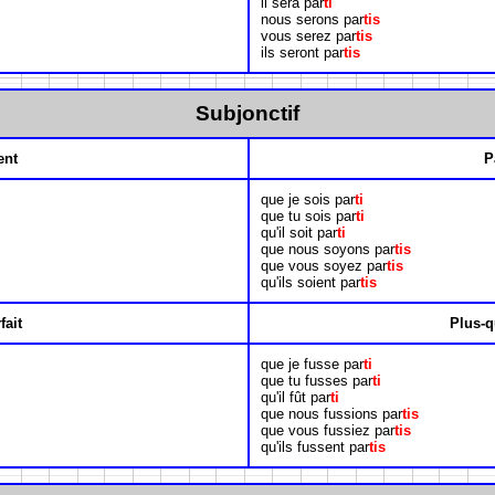
il sera par
ti
nous serons par
tis
vous serez par
tis
ils seront par
tis
Subjonctif
ent
P
que je sois par
ti
que tu sois par
ti
qu'il soit par
ti
que nous soyons par
tis
que vous soyez par
tis
qu'ils soient par
tis
fait
Plus-q
que je fusse par
ti
que tu fusses par
ti
qu'il fût par
ti
que nous fussions par
tis
que vous fussiez par
tis
qu'ils fussent par
tis