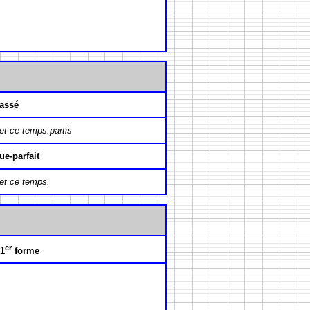
assé
et ce temps.partis
ue-parfait
et ce temps.
er
 1
forme