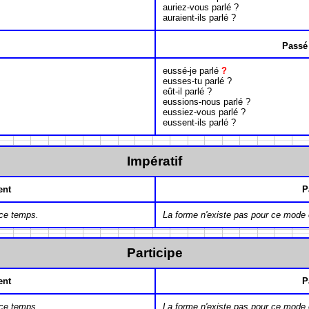
auriez-vous parlé ?
auraient-ils parlé ?
Passé
eussé-je parlé
?
eusses-tu parlé ?
eût-il parlé ?
eussions-nous parlé ?
eussiez-vous parlé ?
eussent-ils parlé ?
Impératif
ent
P
 ce temps.
La forme n'existe pas pour ce mode 
Participe
ent
P
 ce temps.
La forme n'existe pas pour ce mode 