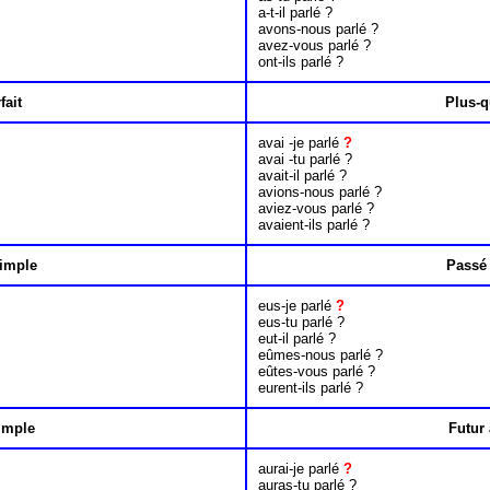
a-t-il parlé ?
avons-nous parlé ?
avez-vous parlé ?
ont-ils parlé ?
fait
Plus-q
avai -je parlé
?
avai -tu parlé ?
avait-il parlé ?
avions-nous parlé ?
aviez-vous parlé ?
avaient-ils parlé ?
imple
Passé 
eus-je parlé
?
eus-tu parlé ?
eut-il parlé ?
eûmes-nous parlé ?
eûtes-vous parlé ?
eurent-ils parlé ?
imple
Futur 
aurai-je parlé
?
auras-tu parlé ?