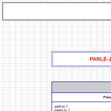
PARLÉ-JE
Prés
parlé-je
?
parles-tu ?