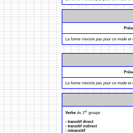
Prés
La forme n'existe pas pour ce mode et
Prés
La forme n'existe pas pour ce mode et
er
Verbe
du 1
groupe :
- transitif direct
- transitif indirect
- intransitif