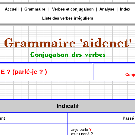
Accueil
|
Grammaire
|
Verbes et conjugaison
|
Analyse
|
Index
Liste des verbes irréguliers
 ? (parlé-je ? )
Conj
Indicatif
ent
Passé
ai-je parlé
?
as-tu parlé ?