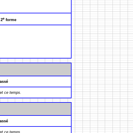
e
 2
forme
assé
et ce temps.
assé
et ce temps.