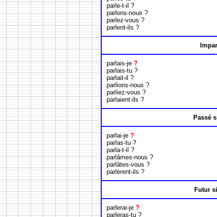
parle-t-il ?
parlons-nous ?
parlez-vous ?
parlent-ils ?
Impar
parlais-je
?
parlais-tu ?
parlait-il ?
parlions-nous ?
parliez-vous ?
parlaient-ils ?
Passé s
parlai-je
?
parlas-tu ?
parla-t-il ?
parlâmes-nous ?
parlâtes-vous ?
parlèrent-ils ?
Futur s
parlerai-je
?
parleras-tu ?