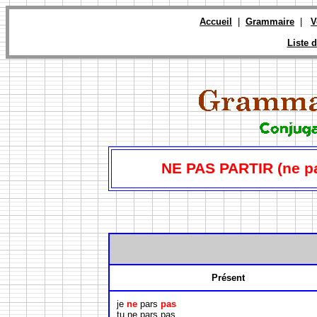
Accueil
|
Grammaire
|
V
Liste d
NE PAS PARTIR (ne pa
Présent
je
ne
pars
pas
tu ne pars pas