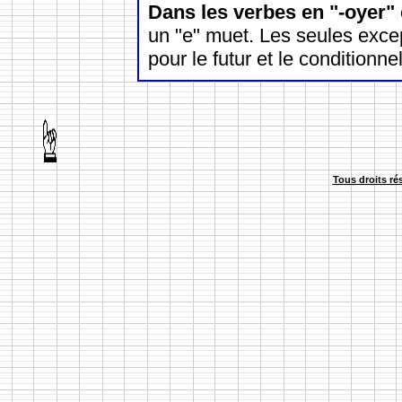
Dans les verbes en "-oyer"
un "e" muet. Les seules excep
pour le futur et le conditionnel
Tous droits ré