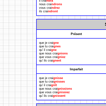
il crai
ndra
nous crai
ndrons
vous crai
ndrez
ils crai
ndront
Présent
que je crai
gne
que tu crai
gnes
qu' il crai
gne
que nous crai
gnions
que vous crai
gniez
qu' ils crai
gnent
Imparfait
que je crai
gnisse
que tu crai
gnisses
qu' il crai
gnît
que nous crai
gnissions
que vous crai
gnissiez
qu' ils crai
gnissent