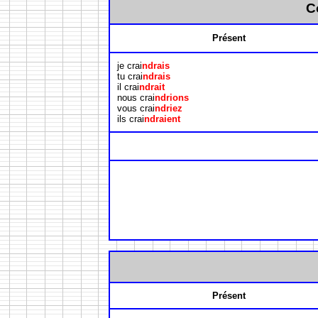
C
Présent
je crai
ndrais
tu crai
ndrais
il crai
ndrait
nous crai
ndrions
vous crai
ndriez
ils crai
ndraient
Présent