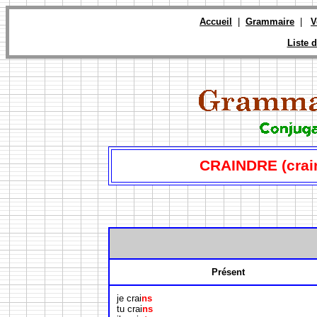
Accueil
|
Grammaire
|
V
Liste d
CRAINDRE (crai
Présent
je crai
ns
tu crai
ns