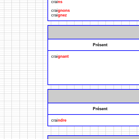
crai
ns
crai
gnons
crai
gnez
Présent
crai
gnant
Présent
crai
ndre