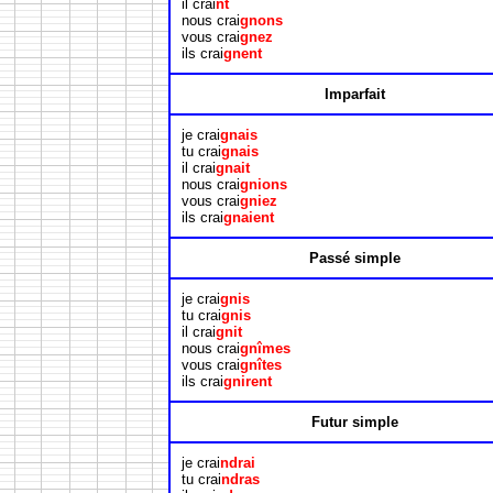
il crai
nt
nous crai
gnons
vous crai
gnez
ils crai
gnent
Imparfait
je crai
gnais
tu crai
gnais
il crai
gnait
nous crai
gnions
vous crai
gniez
ils crai
gnaient
Passé simple
je crai
gnis
tu crai
gnis
il crai
gnit
nous crai
gnîmes
vous crai
gnîtes
ils crai
gnirent
Futur simple
je crai
ndrai
tu crai
ndras