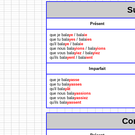
S
Présent
que je bala
ye
/ bala
ie
que tu bala
yes
/ bala
ies
qu'il bala
ye
/ bala
ie
que nous bala
yions
/ bala
yions
que vous bala
yiez
/ bala
yiez
qu'ils bala
yent
/ bala
ient
Imparfait
que je bala
yasse
que tu bala
yasses
qu'il bala
yât
que nous bala
yassions
que vous bala
yassiez
qu'ils bala
yassent
Con