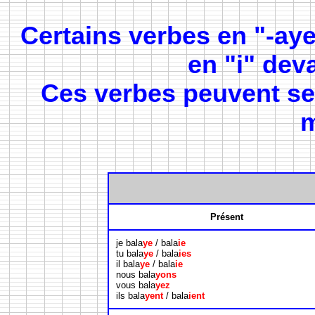
Certains verbes en "-aye
en "i" dev
Ces verbes peuvent se
m
Présent
je bala
ye
/ bala
ie
tu bala
ye
/ bala
ies
il bala
ye
/ bala
ie
nous bala
yons
vous bala
yez
ils bala
yent
/ bala
ient