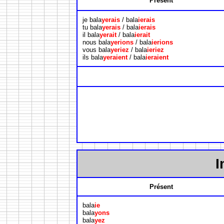
Présent
je bala
yerais
/ bala
ierais
tu bala
yerais
/ bala
ierais
il bala
yerait
/ bala
ierait
nous bala
yerions
/ bala
ierions
vous bala
yeriez
/ bala
ieriez
ils bala
yeraient
/ bala
ieraient
I
Présent
bala
ie
bala
yons
bala
yez