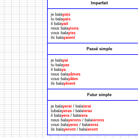
Imparfait
je bala
yais
tu bala
yais
il bala
yait
nous bala
yions
vous bala
yiez
ils bala
yaient
Passé simple
je bala
yai
tu bala
yas
il bala
ya
nous bala
yâmes
vous bala
yâtes
ils bala
yèrent
Futur simple
je bala
yerai
/ bala
ierai
tubala
yeras
/ bala
ieras
il bala
yera
/ bala
iera
nous bala
yerons
/ bala
ierons
vous bala
yerez
/ bala
ierez
ils bala
yeront
/ bala
ieront