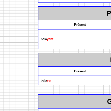
P
Présent
bala
yant
Présent
bala
yer
G