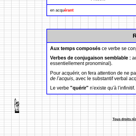
en acqu
érant
Aux temps composés
ce verbe se con
Verbes de conjugaison semblable :
ac
essentiellement pronominal).
Pour acquérir, on fera attention de ne p
de l'acquis
, avec le substantif verbal acq
Le verbe
"quérir"
n'existe qu'à l'infinitif.
Tous droits ré