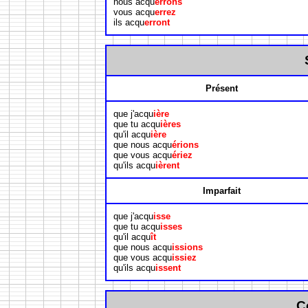
nous acqu
errons
vous acqu
errez
ils acqu
erront
Présent
que j'acqu
ière
que tu acqu
ières
qu'il acqu
ière
que nous acqu
érions
que vous acqu
ériez
qu'ils acqu
ièrent
Imparfait
que j'acqu
isse
que tu acqu
isses
qu'il acqu
ît
que nous acqu
issions
que vous acqu
issiez
qu'ils acqu
issent
C