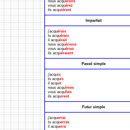
nous acqu
érons
vous acqu
érez
ils acqu
ièrent
Imparfait
j'acqu
érais
tu acqu
érais
il acqu
érait
nous acqu
érions
vous acqu
ériez
ils acqu
éraient
Passé simple
j'acqu
is
tu acqu
is
il acqu
it
nous acqu
îmes
vous acqu
îtes
ils acqu
irent
Futur simple
j'acqu
errai
tu acqu
erras
il acqu
erra