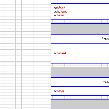
ach
ète
*
ach
etons
ach
etez
Prés
ach
etant
Prés
ach
eter