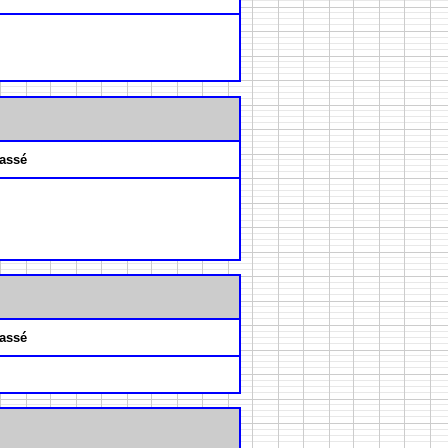
assé
assé