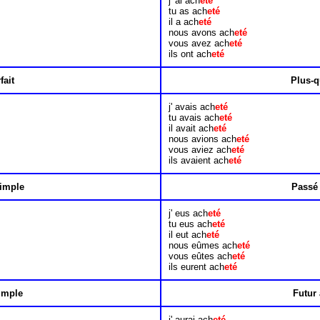
j' ai ach
eté
tu as ach
eté
il a ach
eté
nous avons ach
eté
vous avez ach
eté
ils ont ach
eté
fait
Plus-q
j' avais ach
eté
tu avais ach
eté
il avait ach
eté
nous avions ach
eté
vous aviez ach
eté
ils avaient ach
eté
imple
Passé 
j' eus ach
eté
tu eus ach
eté
il eut ach
eté
nous eûmes ach
eté
vous eûtes ach
eté
ils eurent ach
eté
imple
Futur 
j' aurai ach
eté