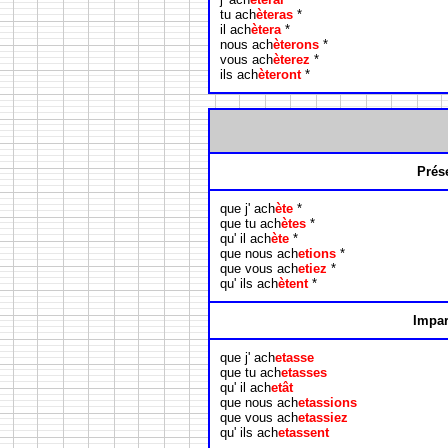
tu ach
èteras
*
il ach
ètera
*
nous ach
èterons
*
vous ach
èterez
*
ils ach
èteront
*
Prés
que j' ach
ète
*
que tu ach
ètes
*
qu' il ach
ète
*
que nous ach
etions
*
que vous ach
etiez
*
qu' ils ach
ètent
*
Impar
que j' ach
etasse
que tu ach
etasses
qu' il ach
etât
que nous ach
etassions
que vous ach
etassiez
qu' ils ach
etassent