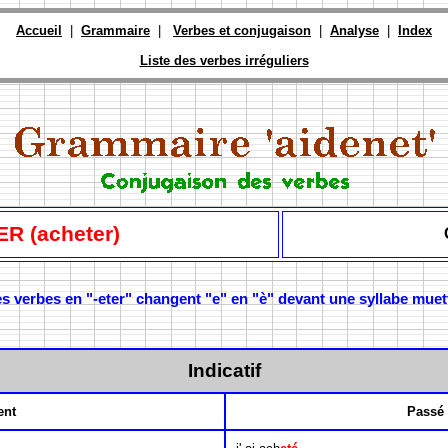
Accueil
|
Grammaire
|
Verbes et conjugaison
|
Analyse
|
Index
Liste des verbes irréguliers
R (acheter)
s verbes en "-eter" changent "e" en "è" devant une syllabe muet
Indicatif
ent
Passé