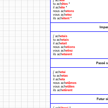
j' ach
ète
*
tu ach
ètes
*
il ach
ète
*
nous ach
etons
vous ach
etez
ils ach
ètent
*
Impar
j' ach
etais
tu ach
etais
il ach
etait
nous ach
etions
vous ach
etiez
ils ach
etaient
Passé s
j' ach
etai
tu ach
etas
il ach
eta
nous ach
etâmes
vous ach
etâtes
ils ach
etèrent
Futur s
j' ach
èterai
*