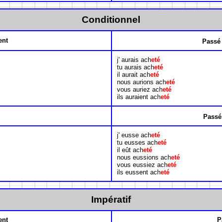
Conditionnel
ent
Passé
j' aurais ach
eté
tu aurais ach
eté
il aurait ach
eté
nous aurions ach
eté
vous auriez ach
eté
ils auraient ach
eté
Passé
j' eusse ach
eté
tu eusses ach
eté
il eût ach
eté
nous eussions ach
eté
vous eussiez ach
eté
ils eussent ach
eté
Impératif
ent
P