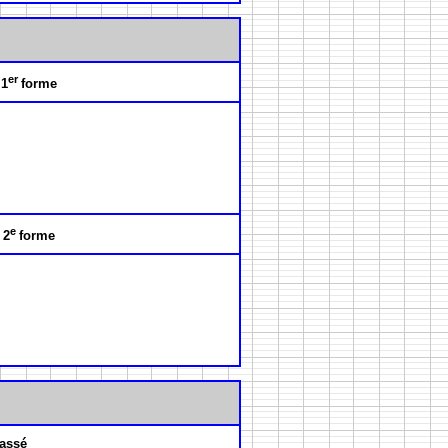
er
 1
forme
e
 2
forme
assé