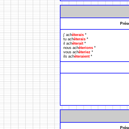
Prés
j' ach
èterais
*
tu ach
èterais
*
il ach
èterait
*
nous ach
èterions
*
vous ach
èteriez
*
ils ach
èteraient
*
Prés