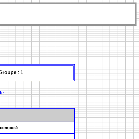
Groupe : 1
te.
 composé