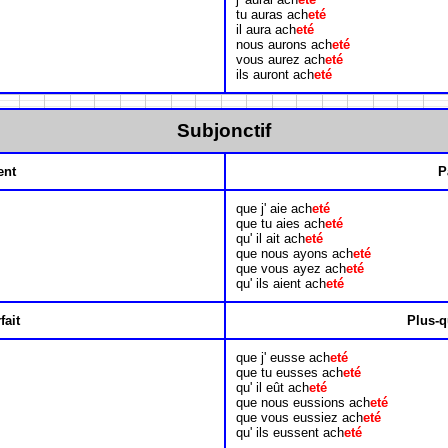
tu auras ach
eté
il aura ach
eté
nous aurons ach
eté
vous aurez ach
eté
ils auront ach
eté
Subjonctif
ent
P
que j' aie ach
eté
que tu aies ach
eté
qu' il ait ach
eté
que nous ayons ach
eté
que vous ayez ach
eté
qu' ils aient ach
eté
fait
Plus-q
que j' eusse ach
eté
que tu eusses ach
eté
qu' il eût ach
eté
que nous eussions ach
eté
que vous eussiez ach
eté
qu' ils eussent ach
eté