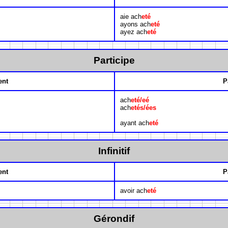
aie ach
eté
ayons ach
eté
ayez ach
eté
Participe
ent
P
ach
eté/eé
ach
etés/ées
ayant ach
eté
Infinitif
ent
P
avoir ach
eté
Gérondif