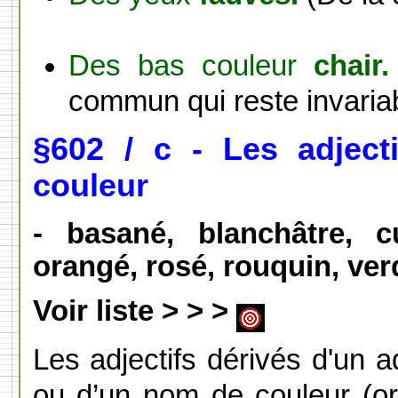
Des bas couleur
chair.
commun qui reste invaria
§602 / c - Les adject
couleur
- basané, blanchâtre, cu
orangé, rosé, rouquin, ver
Voir liste > > >
Les adjectifs dérivés d'un ad
ou d’un nom de couleur (o