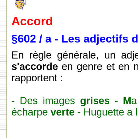
Accord
§602 / a - Les adjectifs
En règle générale, un adj
s'accorde
en genre et en n
rapportent :
- Des images
grises - M
a
écharpe
verte -
Huguette a 