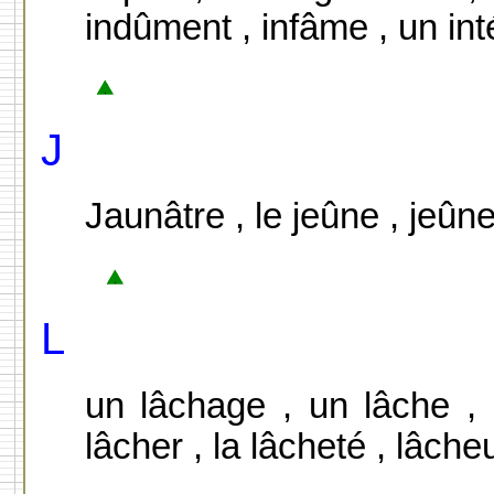
indûment , infâme , un int
J
Jaunâtre , le jeûne , jeûn
L
un lâchage , un lâche , 
lâcher , la lâcheté , lâche