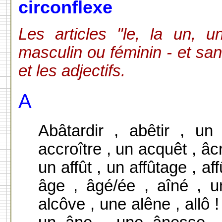
circonflexe
Les articles "le, la un, 
masculin ou féminin - et san
et les adjectifs.
A
Abâtardir , abêtir , un
accroître , un acquêt , âcr
un affût , un affûtage , aff
âge , âgé/ée , aîné , u
alcôve , une alêne , allô 