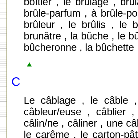
boîtier , le brûlage , brû
brûle-parfum , à brûle-pou
brûleur , le brûlis , le b
brunâtre , la bûche , le b
bûcheronne , la bûchette 
C
Le câblage , le câble ,
câbleur/euse , câblier ,
câlin/ne , câliner , une câ
le carême , le carton-pât