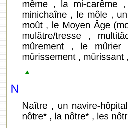
même , la mi-carême , 
minichaîne , le môle , 
moût , le Moyen Âge (m
mulâtre/tresse , multi
mûrement , le mûrier 
mûrissement , mûrissant ,
N
Naître , un navire-hôpital
nôtre* , la nôtre* , les n