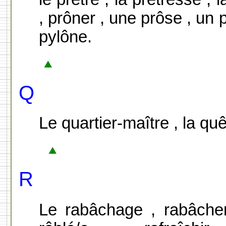
, prôner , une prôse , un 
pylône.
Q
Le quartier-maître , la qu
R
Le rabâchage , rabâcher