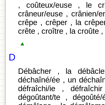
, coûteux/euse , le c
crâneur/euse , crânien/en
crêpe , crêper , la crêper
crête , croître , la croûte 
D
Débâcher , la débâcle
déchaîné/ée , un déchaîn
défraîchi/ie , défraîc
dégoûtant/te , dégoûté