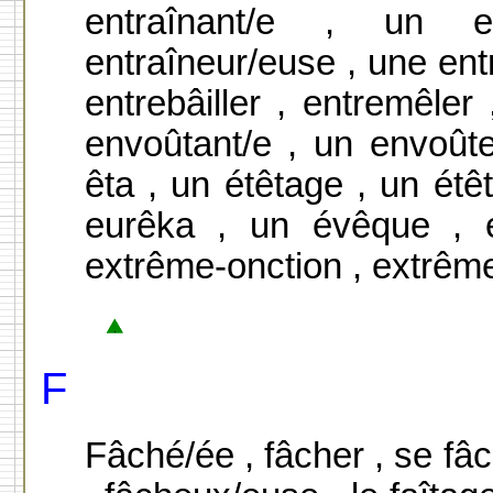
entraînant/e , un e
entraîneur/euse , une ent
entrebâiller , entremêler
envoûtant/e , un envoûte
êta , un étêtage , un étêt
eurêka , un évêque , 
extrême-onction , extrême-
F
Fâché/ée , fâcher , se fâc