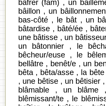
bâfrer (fam) , un bâilleme
bâillon , un bâillonnemen
bas-côté , le bât , un bâ
bâtardise , bâté/ée , bâter
une bâtisse , un bâtisseur
un bâtonnier , le bêc
bêcheur/euse , le bêlem
bellâtre , benêt/e , un be
bêta , bêta/asse , la bête 
, une bêtise , un bêtisier 
blâmable , un blâme ,
blêmissant/te , le blêmiss