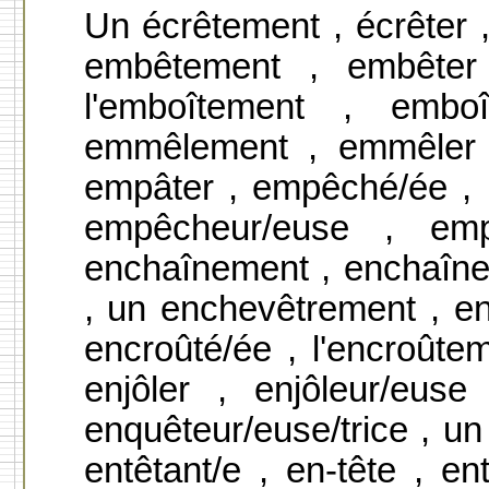
Un écrêtement , écrêter 
embêtement , embêter 
l'emboîtement , emb
emmêlement , emmêler ,
empâter , empêché/ée ,
empêcheur/euse , em
enchaînement , enchaîne
, un enchevêtrement , en
encroûté/ée , l'encroûtem
enjôler , enjôleur/eus
enquêteur/euse/trice , un 
entêtant/e , en-tête , ent