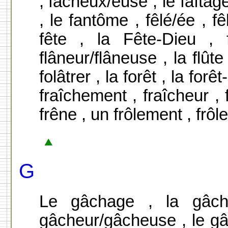
, fâcheux/euse , le faîtage ,
, le fantôme , fêlé/ée , fê
fête , la Fête-Dieu , f
flâneur/flâneuse , la flûte ,
folâtrer , la forêt , la forêt
fraîchement , fraîcheur , f
frêne , un frôlement , frôler
G
Le gâchage , la gâch
gâcheur/gâcheuse , le gâc