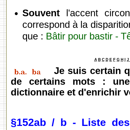
Souvent
l'accent circo
correspond à la disparitio
que :
Bâtir pour bastir - T
A
B
C
D
E
F
G
H
I
J
Je suis certain 
de certains mots : une
dictionnaire et d'enrichir 
§152ab / b - Liste de