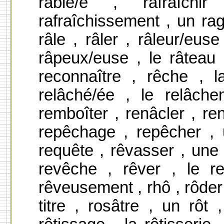
râblé/e , rafraîchir
rafraîchissement , un rago
râle , râler , râleur/eus
râpeux/euse , le râteau , 
reconnaître , rêche , 
relâché/ée , le relâch
remboîter , renâcler , ren
repêchage , repêcher , u
requête , rêvasser , une 
revêche , rêver , le re
rêveusement , rhô , rôder 
titre , rosâtre , un rôt ,