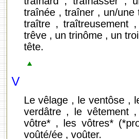
traînard , traînasser , 
traînée , traîner , un/une 
traître , traîtreusement ,
trêve , un trinôme , un troi
tête.
V
Le vêlage , le ventôse , l
verdâtre , le vêtement , v
vôtre* , les vôtres* (*p
voûté/ée , voûter.