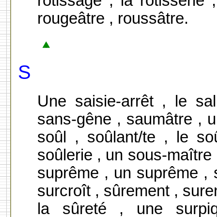
rôtissage , la rôtisserie 
rougeâtre , roussâtre.
S
Une saisie-arrêt , le sa
sans-gêne , saumâtre , un 
soûl , soûlant/te , le so
soûlerie , un sous-maître 
suprême , un suprême , s
surcroît , sûrement , sure
la sûreté , une surpi