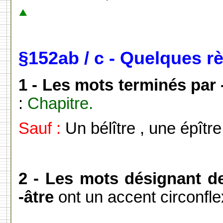
§152ab / c - Quelques r
1 - Les mots terminés par -
:
Chapitre.
Sauf :
Un bélître , une épître
2 - Les mots désignant d
-âtre
ont un accent circonfl