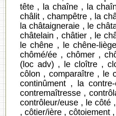
tête , la chaîne , la chaî
châlit , champêtre , la ch
la châtaigneraie , le châta
châtelain , châtier , le c
le chêne , le chêne-lièg
chômé/ée , chômer , chô
(loc adv) , le cloître , cl
côlon , comparaître , le 
continûment , la contre-
contremaîtresse , contrôla
contrôleur/euse , le côté ,
, côtier/ière , côtoiement 