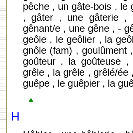
pêche , un gâte-bois , le 
, gâter , une gâterie ,
gênant/e , une gêne , - gê
geôle , le geôlier , la geôli
gnôle (fam) , goulûment , 
goûteur , la goûteuse ,
grêle , la grêle , grêlé/ée 
guêpe , le guêpier , la guê
H