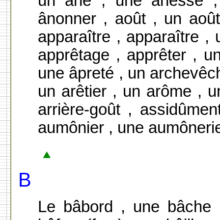
un âne , une ânesse , 
ânonner , août , un août
apparaître , apparaître , 
apprêtage , apprêter , un
une âpreté , un archevêch
un arêtier , un arôme , un
arrière-goût , assidûme
aumônier , une aumônerie 
B
Le bâbord , une bâche ,