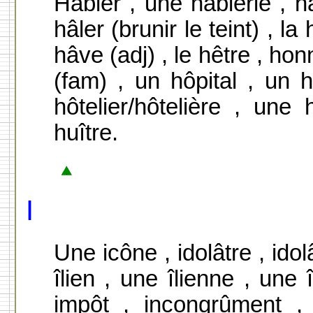
Hâbler , une hâblerie , hâ
hâler (brunir le teint) , la
hâve (adj) , le hêtre , ho
(fam) , un hôpital , un 
hôtelier/hôtelière , une
huître.
I
Une icône , idolâtre , idolâ
îlien , une îlienne , une î
impôt , incongrûment , i