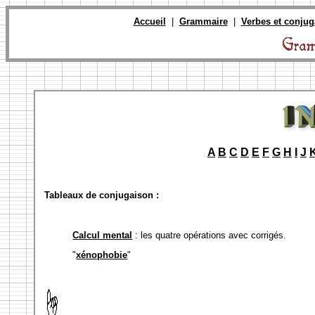
Accueil
|
Grammaire
|
Verbes et conjug
A
B
C
D
E
F
G
H
I
J
Tableaux de conjugaison :
Calcul mental
: les quatre opérations avec corrigés.
"
xénophobie
"