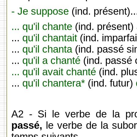
- Je suppose
(ind. présent)..
... qu'il chante
(ind. présent)
...
qu'il chantait
(ind. imparfa
...
qu'il chanta
(ind. passé s
...
qu'il a chanté
(ind. pass
...
qu'il avait chanté
(ind. plu
...
qu'il chantera*
(ind. futur)
A2 -
Si le verbe de la pro
passé,
le verbe de la subo
temps suivants.