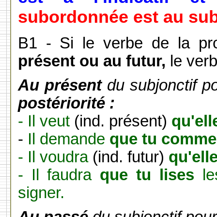
subordonnée est au subj
B1 -
Si le verbe de la pro
présent ou au futur,
le verb
Au présent
du subjonctif 
postériorité :
- Il veut
(ind. présent)
qu'ell
-
Il demande
que tu comm
- Il voudra
(ind. futur)
qu'ell
- Il faudra
que tu lises
le
signer.