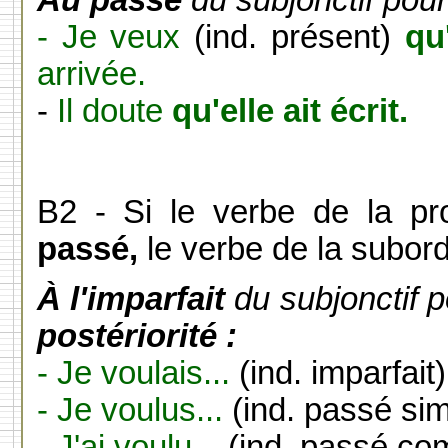
Au passé
du subjonctif pou
- Je veux
(ind. présent)
qu'
arrivée.
-
Il doute
qu'elle ait écrit.
B2 -
Si le verbe de la pro
passé,
le verbe de la subor
À l'imparfait
du subjonctif 
postériorité :
- Je voulais...
(ind. imparfait)
- Je voulus...
(ind. passé sim
- J'ai voulu...
(ind. passé co