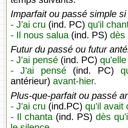
Imparfait ou passé simple si 
- J'ai cru
(ind. PC)
qu'il chan
- Il nous salua
(ind. PS)
dès 
Futur du passé ou futur anté
- J'ai pensé
(ind. PC)
qu'elle
- J'ai pensé
(ind. PC)
q
antérieur)
avant-hier.
Plus-que-parfait ou passé ant
- J'ai cru
(ind.PC)
qu'il avait
- Il chanta
(ind. PS)
dès qu'
le silence.