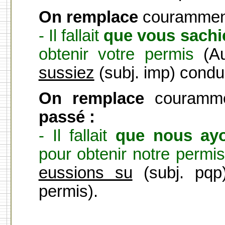
On remplace
couramme
- Il fallait
que vous sachi
obtenir votre permis
(A
sussiez
(subj. imp) condui
On remplace
couramm
passé :
- Il fallait
que nous ay
pour obtenir notre permi
eussions su
(subj. pqp)
permis).