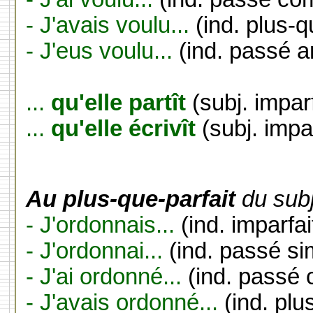
- J'avais voulu...
(ind. plus-q
- J'eus voulu...
(ind. passé a
...
qu'elle partît
(subj. impar
...
qu'elle écrivît
(subj. impar
Au plus-que-parfait
du subj
- J'ordonnais...
(ind. imparfai
- J'ordonnai...
(ind. passé si
- J'ai ordonné...
(ind. passé
- J'avais ordonné...
(ind. plu