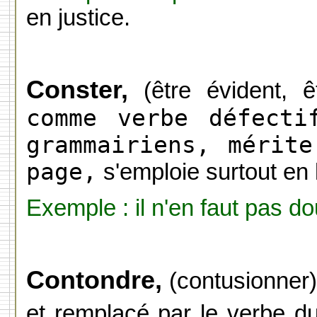
en justice.
Conster,
(être évident, êt
comme verbe défecti
grammairiens, mérit
page,
s'emploie surtout en 
Exemple : il n'en faut pas do
Contondre,
(contusionner) 
et remplacé par le verbe
d