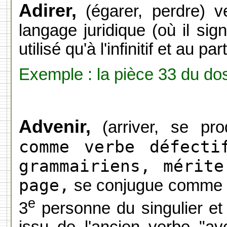
Adirer,
(égarer, perdre) v
langage juridique (où il sign
utilisé qu'à l'infinitif et au pa
Exemple : la pièce 33 du dos
Advenir,
(arriver, se pro
comme verbe défecti
grammairiens, mérit
page,
se conjugue comme "v
e
3
personne du singulier et 
issu de l'ancien verbe "ave