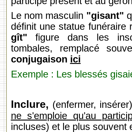
participe présent et au géron
Le nom masculin
"gisant"
q
définit une statue funérair
gît"
figure dans les inscr
tombales, remplacé souv
conjugaison
ici
Exemple : Les blessés gisaie
Inclure,
(enfermer, insérer
ne s'emploie qu'au partic
incluses) et le plus souvent 