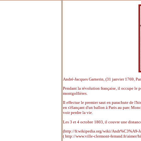
André-Jacques Garnerin, (31 janvier 1769, Pari
Pendant la révolution française, il occupe le p
montgolfières.
Il effectue le premier saut en parachute de l'h
en s'élançant d'un ballon à Paris au parc Monc
voir perdre la vie.
Les 3 et 4 octobre 1803, il couvre une distanc
(http://fr.wikipedia.org/wiki/Andr%C3%A9-J
( http://www.ville-clermont-ferrand.fr/aimer/