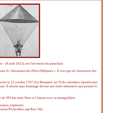
s - 18 août 1823), est l'inventeur du parachute.
oste d'« Aérostatier des Fêtes Publiques ». Il s'occupe de l'ascension des
istoire le 22 octobre 1797 (1er Brumaire, an VI du calendrier républicain)
eau. Il atterrit sans dommage devant une foule admirative qui pensait le
e de 395 km entre Paris et Clausen avec sa montgolfière.
acques_Garnerin)
histoire/FichesDesc.asp?key=56)