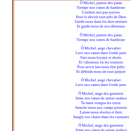
Ô Michel, patron des paras
Trempe nos cœurs de hardiesse
Conduis nos pas joyeux
Pour le devoir tout près de Dieu
Guide-nous dans les durs sentiers
Et garde-nous de nos détresses
Ô Michel, patron des paras
Trempe nos cœurs de hardiesse
Ô Michel, ange chevalier
Lave nos cœurs dans l'onde pure
Fais-nous loyaux et droits
Et valeureux en les tournois
Pour servir fais-nous être prêts
Et défends-nous de tout parjure
Ô Michel, ange chevalier
Lave nos cœurs dans l'onde pure
Ô Michel, ange des guerriers
Arme nos cœurs de sainte audace
Ta main vengea les cieux
Arrache-nous aux camps peureux
Laisse-nous résolus et fiers
Sangle nos chairs dans les cuirasses
Ô Michel, ange des guerriers
Arme nos cœurs de sainte audace