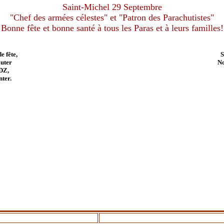
Saint-Michel 29 Septembre
"Chef des armées célestes" et "Patron des Parachutistes"
Bonne fête et bonne santé à tous les Paras et à leurs familles!
e fête,
S
auter
No
 DZ,
nter.