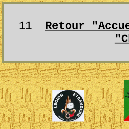
11
Retour "Accu
"C