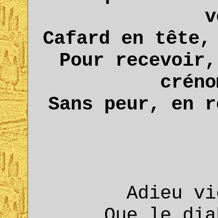
v
Cafard en tête,
Pour recevoir,
créno
Sans peur, en r
Adieu vi
Que le dia