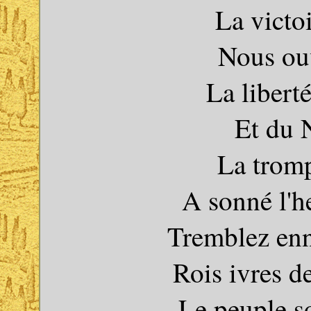
La victo
Nous ouv
La libert
Et du 
La tromp
A sonné l'h
Tremblez enn
Rois ivres de
Le peuple s