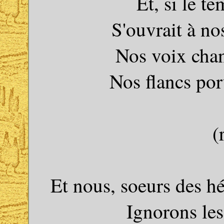
Et, si le 
S'ouvrait à n
Nos voix chan
Nos flancs por
(
Et nous, soeurs des h
Ignorons le