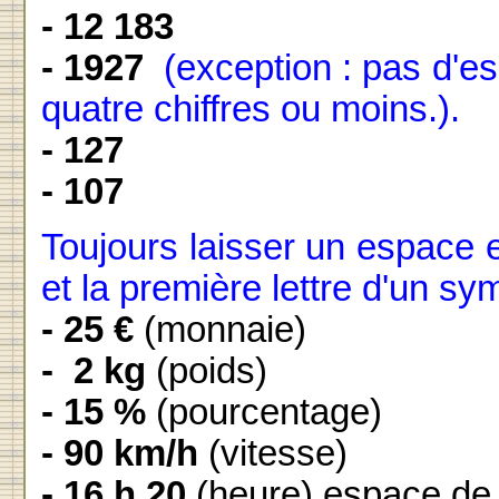
- 12 183
- 1927
(exception : pas d'
quatre chiffres ou moins.).
- 127
- 107
Toujours laisser un espace e
et la première lettre d'un sy
- 25 €
(monnaie)
- 2 kg
(poids)
- 15 %
(pourcentage)
- 90 km/h
(vitesse)
- 16 h 20
(heure) espace de