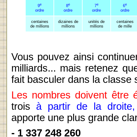
e
e
e
e
9
8
7
6
ordre
ordre
ordre
ordre
centaines
dizaines de
unités de
centaines
de millions
millions
millions
de mille
Vous pouvez ainsi continue
milliards... mais retenez q
fait basculer dans la classe
Les nombres doivent être é
trois
à partir de la droite,
apporte une plus grande clarté
- 1 337 248 260