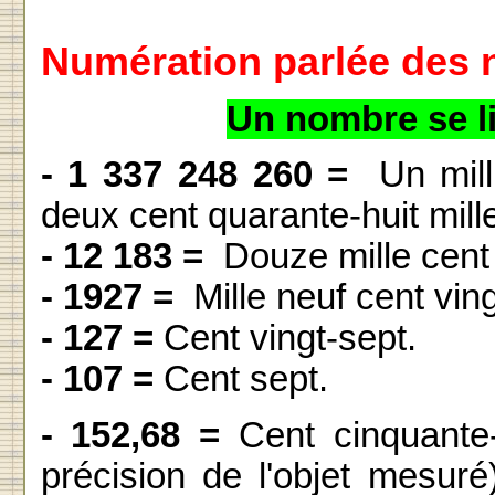
Numération parlée des
Un nombre se li
- 1 337 248 260 =
Un mill
deux cent quarante-huit mill
- 12 183 =
Douze mille cent 
- 1927 =
Mille neuf cent ving
- 127 =
Cent vingt-sept.
- 107 =
Cent sept.
- 152,68 =
Cent cinquante-
précision de l'objet mesur